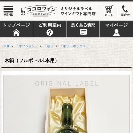
TOP
>
「オプション」
>
「箱 」
>
「ギフトボックス」
木箱（フルボトル1本用）