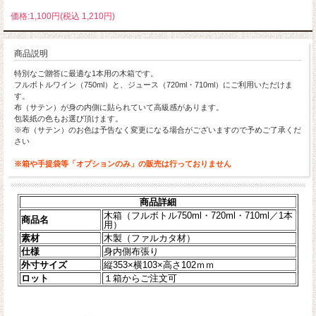
価格:1,100円(税込 1,210円)
商品説明
特別なご贈答に最適な1本用の木箱です。
フルボトルワイン（750ml）と、ジュース（720ml・710ml）にご利用いただけま
す。
布（サテン）が身の内側に貼られていて高級感があります。
包装紙の色もお選び頂けます。
※布（サテン）のお色は予告なく変更になる場合がございますので予めご了承くだ
さい
※箱や手提袋等「オプションのみ」の販売は行っておりません
商品詳細
木箱（フルボトル750ml・720ml・710ml／1本
商品名
用）
素材
木製（ファルカタ材）
仕様
身内側布張り
外寸サイズ
縦353×横103×高さ102ｍｍ
ロット
１箱からご注文可