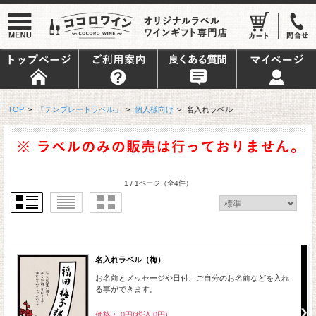
TOP
>
「テンプレートラベル」
>
個人様向け
>
名入れラベル
1 / 1ページ
（全4件）
名入れラベル（梅）
お名前とメッセージや日付、ご自分のお名前などを入れ
る事ができます。
価格： 0円(税込 0円)