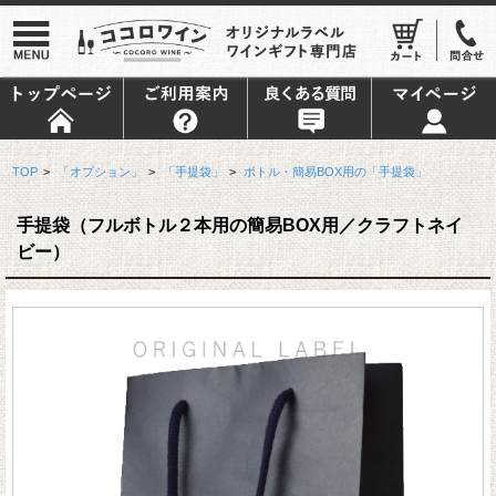
TOP
>
「オプション」
>
「手提袋」
>
ボトル・簡易BOX用の「手提袋」
手提袋（フルボトル２本用の簡易BOX用／クラフトネイ
ビー）