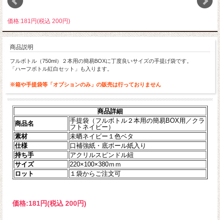
価格:181円(税込 200円)
商品説明
フルボトル（750ml）２本用の簡易BOXに丁度良いサイズの手提げ袋です。
「ハーフボトル紅白セット」も入ります。
※箱や手提袋等「オプションのみ」の販売は行っておりません
商品詳細
手提袋（フルボトル２本用の簡易BOX用／クラ
商品名
フトネイビー）
素材
未晒ネイビー１色ベタ
仕様
口補強紙・底ボール紙入り
持ち手
アクリルスピンドル紐
サイズ
220×100×380ｍｍ
ロット
１袋からご注文可
価格:
181円
(税込 200円)