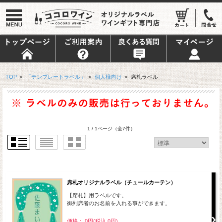
TOP
>
「テンプレートラベル」
>
個人様向け
>
席札ラベル
1 / 1ページ
（全7件）
席札オリジナルラベル（チュールカーテン）
【席札】用ラベルです。
御列席者のお名前を入れる事ができます。
価格： 0円(税込 0円)