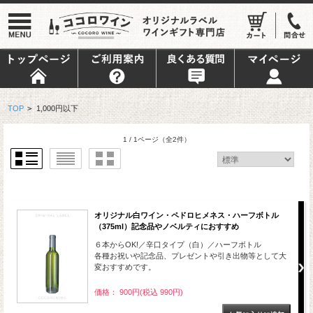
TOP
>
1,000円以下
1 / 1ページ
（全2件）
オリジナル白ワイン・ペドロヒメネス・ハーフボトル
（375ml）記念品やノベルティにおすすめ
６本からOK!／辛口タイプ（白）／ハーフボトル
各種お祝いや記念品、プレゼントや引き出物等として大
変おすすめです。
価格： 900円(税込 990円)