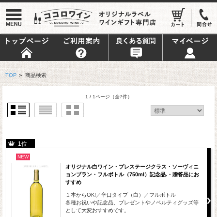
TOP
>
商品検索
1 / 1ページ
（全7件）
1位
NEW
オリジナル白ワイン・プレステージクラス・ソーヴィニ
ョンブラン・フルボトル（750ml）記念品.・贈答品にお
すすめ
１本からOK!／辛口タイプ（白）／フルボトル
各種お祝いや記念品、プレゼントやノベルティグッズ等
として大変おすすめです。