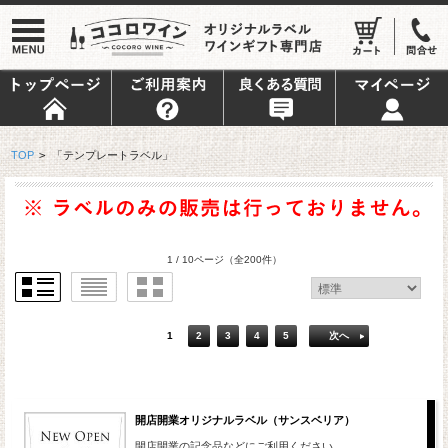
TOP
>
「テンプレートラベル」
1 / 10ページ
（全200件）
1
2
3
4
5
次へ
開店開業オリジナルラベル（サンスベリア）
開店開業の記念品などにご利用ください。